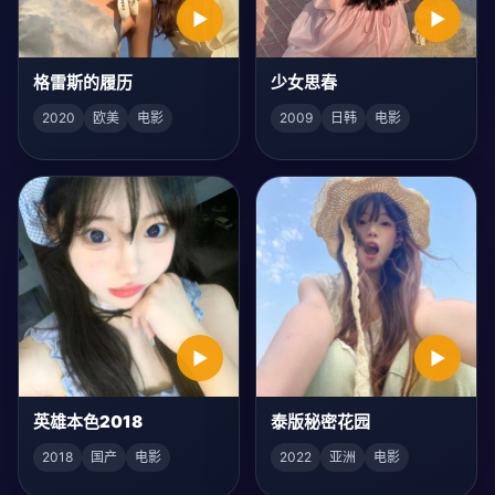
▶
▶
格雷斯的履历
少女思春
2020
欧美
电影
2009
日韩
电影
▶
▶
英雄本色2018
泰版秘密花园
2018
国产
电影
2022
亚洲
电影