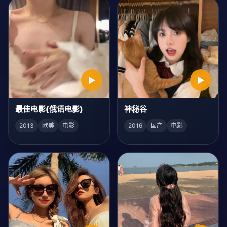
▶
▶
最佳电影(俄语电影)
神秘谷
2013
欧美
电影
2016
国产
电影