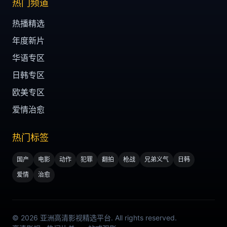
热门频道
热播精选
年度新片
华语专区
日韩专区
欧美专区
爱情治愈
热门标签
国产
电影
动作
犯罪
翻拍
枪战
兄弟义气
日韩
爱情
治愈
© 2026 亚洲高清影视精选平台. All rights reserved.