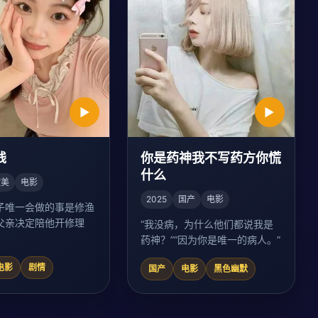
▶
▶
线
你是药神我不写药方你慌
什么
欧美
电影
2025
国产
电影
子唯一会做的事是修渔
父亲决定陪他开修理
“我没病，为什么他们都说我是
药神？”“因为你是唯一的病人。”
电影
剧情
国产
电影
黑色幽默