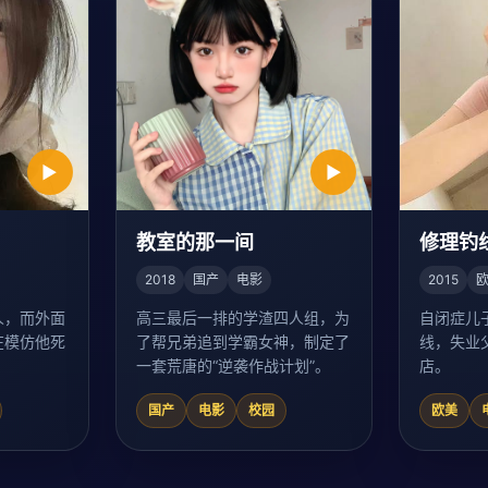
▶
▶
教室的那一间
修理钓
2018
国产
电影
2015
人，而外面
高三最后一排的学渣四人组，为
自闭症儿
在模仿他死
了帮兄弟追到学霸女神，制定了
线，失业
一套荒唐的“逆袭作战计划”。
店。
国产
电影
校园
欧美