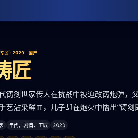
区 · 2020 · 国产
铸匠
代铸剑世家传人在抗战中被迫改铸炮弹，
手艺沾染鲜血，儿子却在炮火中悟出“铸剑
影
年代，剧情，工匠
2020