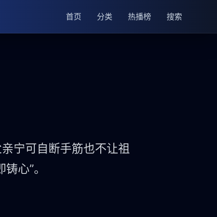
首页
分类
热播榜
搜索
父亲宁可自断手筋也不让祖
即铸心”。