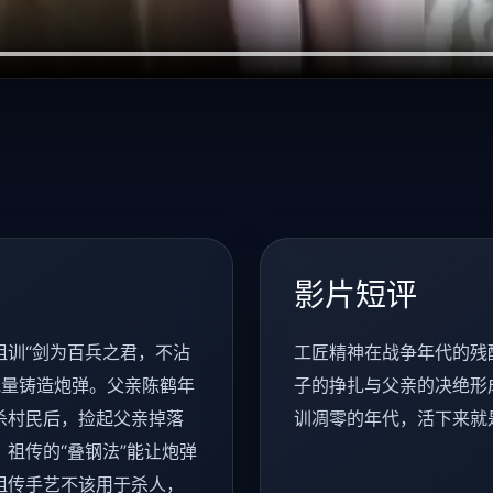
影片短评
祖训“剑为百兵之君，不沾
工匠精神在战争年代的残
批量铸造炮弹。父亲陈鹤年
子的挣扎与父亲的决绝形
杀村民后，捡起父亲掉落
训凋零的年代，活下来就
祖传的“叠钢法”能让炮弹
祖传手艺不该用于杀人，