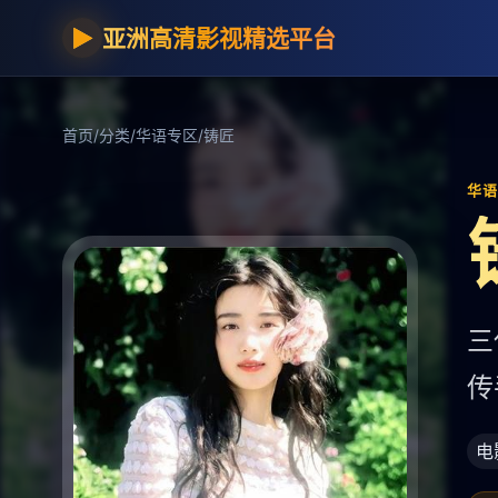
▶
亚洲高清影视精选平台
首页
/
分类
/
华语专区
/
铸匠
华语专
三
传
电