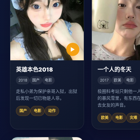
▶
英雄本色2018
一个人的冬天
2018
国产
电影
2017
欧美
电影
走私小弟为保护亲哥入狱，出狱
极圈科考站只剩他一
后发现一切已物是人非。
的暴风雪里，有东西
去女友的声音。
国产
电影
动作
欧美
电影
灾难