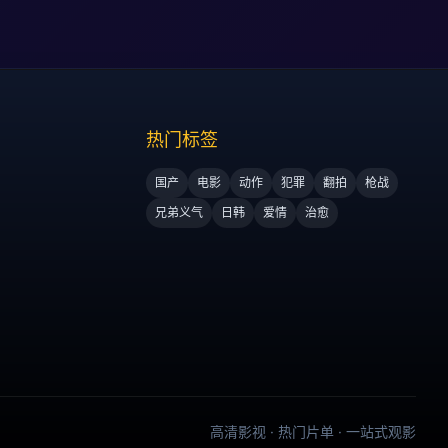
热门标签
国产
电影
动作
犯罪
翻拍
枪战
兄弟义气
日韩
爱情
治愈
高清影视 · 热门片单 · 一站式观影