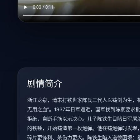
剧情简介
浙江龙泉，清末打铁世家陈氏三代人以铸剑为生，
无用之血”。1937年日军逼近，国军找到陈家要求
拒绝，自断手筋以示决心。儿子陈铁生目睹日军屠
的铁锤，开始铸造第一枚炮弹。他在铸炮弹时发现，
碎片更锋利、杀伤力更大。陈铁生陷入道德困境：