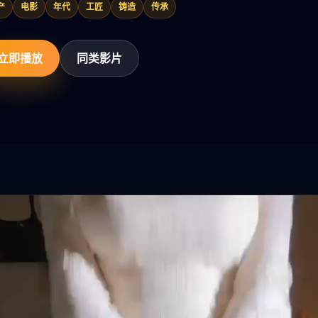
产
电影
年代
工匠
铸造
传承
立即播放
同类影片