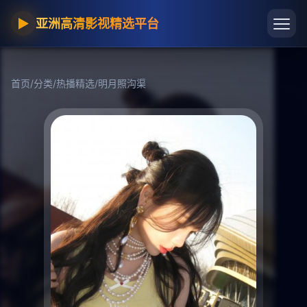
▶
亚洲高清影视精选平台
首页
/
分类
/
热播精选
/
明月照沟渠