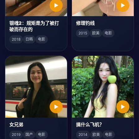
▶
▶
银魂2：规矩是为了被打
修理钓线
破而存在的
2015
欧美
电影
2018
日韩
电影
▶
▶
女兄弟
搞什么飞机？
2019
国产
电影
2014
欧美
电影