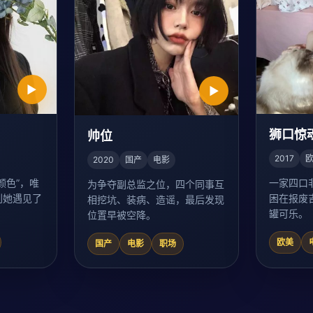
▶
▶
狮口惊
帅位
2017
2020
国产
电影
颜色”，唯
一家四口
为争夺副总监之位，四个同事互
到她遇见了
困在报废
相挖坑、装病、造谣，最后发现
罐可乐。
位置早被空降。
欧美
国产
电影
职场