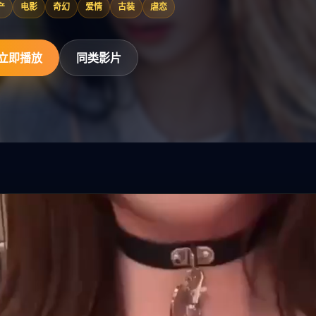
产
电影
奇幻
爱情
古装
虐恋
立即播放
同类影片