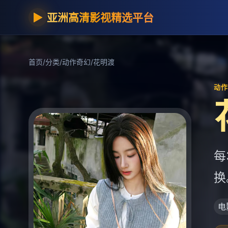
▶
亚洲高清影视精选平台
首页
/
分类
/
动作奇幻
/
花明渡
动作奇
每
换
电