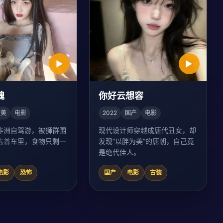
▶
▶
魂
你好云想容
欧美
电影
2022
国产
电影
非洲自驾游，被狮群围
现代设计师穿越成唐代丑女，却
吉普车里，食物只剩一
发现“以胖为美”的唐朝，自己竟
是绝代佳人。
电影
恐怖
国产
电影
古装