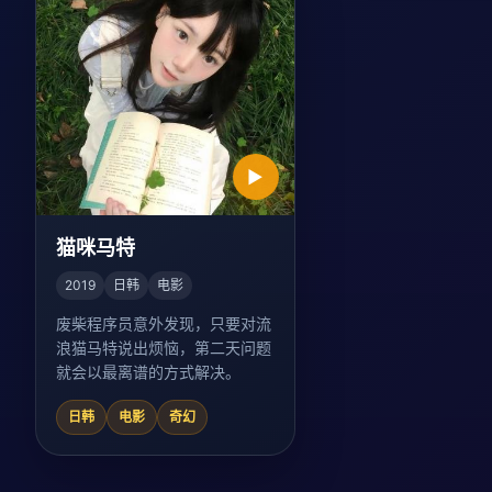
▶
猫咪马特
2019
日韩
电影
废柴程序员意外发现，只要对流
浪猫马特说出烦恼，第二天问题
就会以最离谱的方式解决。
日韩
电影
奇幻