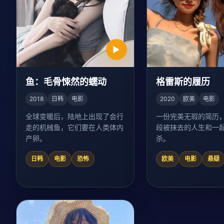
▶
鱼：毛骨悚然的蠕动
格雷斯的履历
2018
日韩
电影
2020
欧美
电影
全球变暖后，陆地上出现了会行
一份完美无瑕的简历
走的机械鱼，它们要在人类体内
段被抹去的人生和一
产卵。
杀。
日韩
电影
恐怖
欧美
电影
悬疑