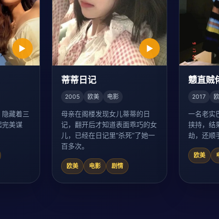
▶
▶
蒂蒂日记
戆直贼
2005
欧美
电影
2017
，隐藏着三
母亲在阁楼发现女儿蒂蒂的日
一名老实
起完美谋
记，翻开后才知道表面乖巧的女
挟持，结
儿，已经在日记里“杀死”了她一
劫，还顺
百多次。
欧美
欧美
电影
剧情