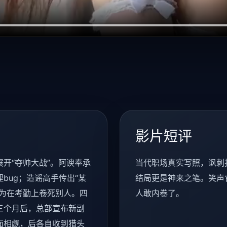
影片短评
开“夺帅大战”。阿谀奉承
当代职场真实写照，讽刺
bug；造谣高手传出“某
结局更是神来之笔。笑声
只为在考勤上卷死别人。四
人敢内卷了。
三个月后，总部宣布新副
面相觑，后各自收到猎头