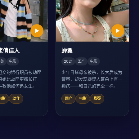
▶
▶
佬俏佳人
蝉翼
欧美
电影
2021
国产
电影
巴交的银行职员被劫匪
少年目睹母亲被杀，长大后成为
果她比劫匪更擅长打
警察，却发现嫌疑人耳朵上有一
手教他如何追女生。
颗痣——和自己的完全一样。
电影
动作
国产
电影
悬疑