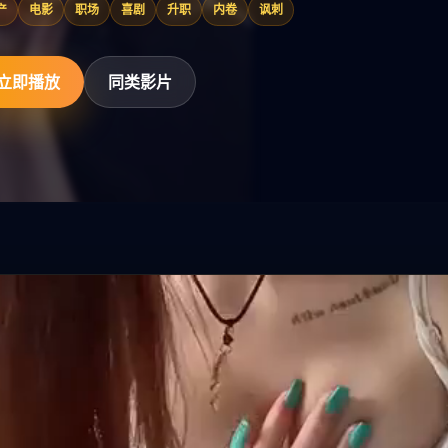
产
电影
职场
喜剧
升职
内卷
讽刺
立即播放
同类影片