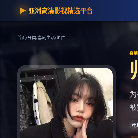
▶
亚洲高清影视精选平台
首页
/
分类
/
喜剧生活
/
帅位
喜剧生
为
被
电