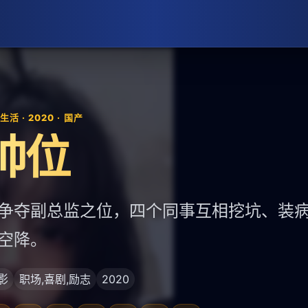
活 · 2020 · 国产
帅位
争夺副总监之位，四个同事互相挖坑、装
空降。
影
职场,喜剧,励志
2020