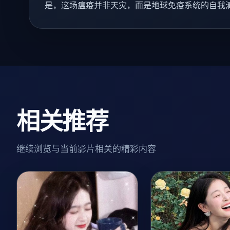
是，这场瘟疫并非天灾，而是地球免疫系统的自我
相关推荐
继续浏览与当前影片相关的精彩内容