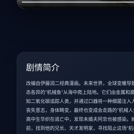
剧情简介
改编自伊藤润二经典漫画。未来世界，全球变暖导
态各异的“机械鱼”从海中爬上陆地。它们由金属和
知二氧化碳追踪人类，并通过口器将一种细菌注入
丧失意志，身体畸变，最终也变成会走路的“机械人
高中生华织在逃亡中，发现未婚夫阿忠也被感染。
前，找到他的兄长、天才发明家，寻找阻止这场“机