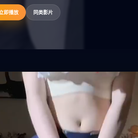
立即播放
同类影片