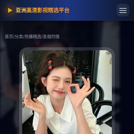
▶
亚洲高清影视精选平台
首页
/
分类
/
热播精选
/
圣烟烈情