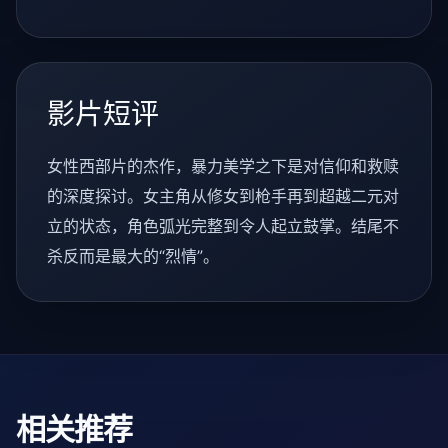
影片短评
女性西部片的杰作，暴力美学之下是对信仰和救赎
的深度探讨。女主角从修女到枪手再到超越二元对
立的状态，角色弧光完整到令人起立鼓掌。结尾不
杀反而是最大的“烈情”。
相关推荐