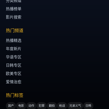
分类频道
热播榜单
影片搜索
热门频道
热播精选
年度新片
华语专区
日韩专区
欧美专区
爱情治愈
热门标签
国产
电影
动作
犯罪
翻拍
枪战
兄弟义气
日韩