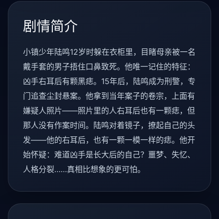
剧情简介
小镇少年陆鸣12岁时躲在衣柜里，目睹母亲被一名
戴手套的男子捂住口鼻致死。他唯一记住的特征：
凶手右耳后有颗黑痣。15年后，陆鸣成为刑警，专
门追查尘封悬案。他拿到当年案子的卷宗，上面有
嫌疑人照片——照片里的人右耳后也有一颗痣，但
那人没有作案时间。陆鸣对着镜子，撩起自己的头
发——他的右耳后，也有一颗一模一样的痣。他开
始怀疑：难道凶手是长大后的自己？噩梦、失忆、
人格分裂……真相比想象的更可怕。