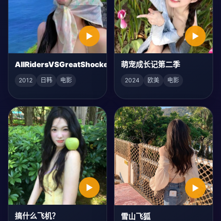
▶
▶
AllRidersVSGreatShocker
萌宠成长记第二季
2012
日韩
电影
2024
欧美
电影
▶
▶
搞什么飞机？
雪山飞狐