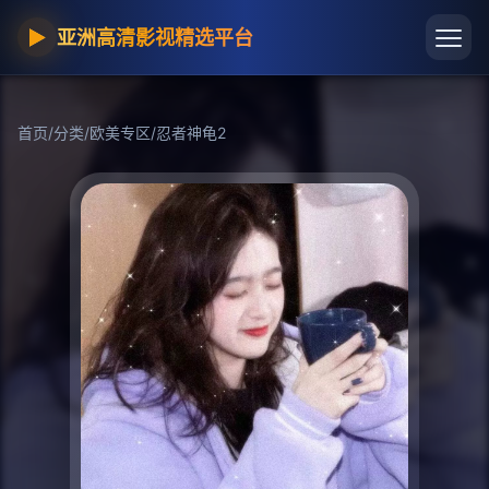
▶
亚洲高清影视精选平台
首页
/
分类
/
欧美专区
/
忍者神龟2