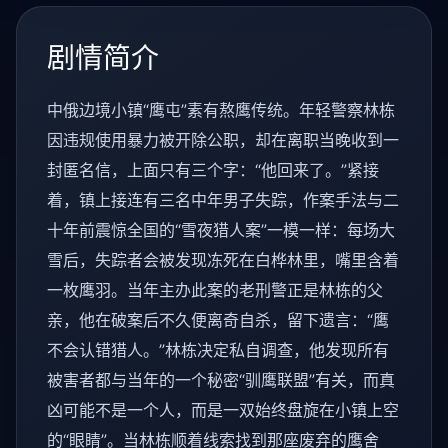
剧情简介
中俄边境小镇“鹰屯”素有熬鹰传统。年轻警察林栋
因违规使用暴力被开除公职，却在离职当晚收到一
封匿名信，上面只有三个字：“他回来了。”紧接
着，镇上接连有三名中年男子失踪，作案手法与二
十年前震惊全国的“雪夜猎人案”一模一样：每场大
雪后，失踪者会被发现冻死在白桦林里，嘴里含着
一枚鹰羽。当年主办此案的老刑警正是林栋的父
亲，他在破案后不久便离奇自杀，留下遗言：“鹰
不会认错猎人。”林栋决定私自调查，他发现所有
被害者都与当年的一个秘密“驯鹰联盟”有关，而真
凶可能不是一个人，而是一双始终盘旋在小镇上空
的“眼睛”。当林栋顺着线索找到那座废弃的鹰舍