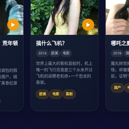
▶
▶
，荒年顿
搞什么飞机？
哪吒之
2014
欧美
电影
2019
世界上最大的客机首航时，机上
魔丸转世
唯一的飞行员竟是三个从未开过
怪，却偏
被调包的假
飞机的返聘老机修+一个恐龙的
前，证明
给猎户，结
骨架。
了美食纪录
国产
欧美
电影
喜剧