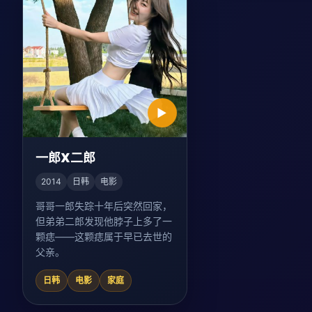
▶
一郎X二郎
2014
日韩
电影
哥哥一郎失踪十年后突然回家，
但弟弟二郎发现他脖子上多了一
颗痣——这颗痣属于早已去世的
父亲。
日韩
电影
家庭