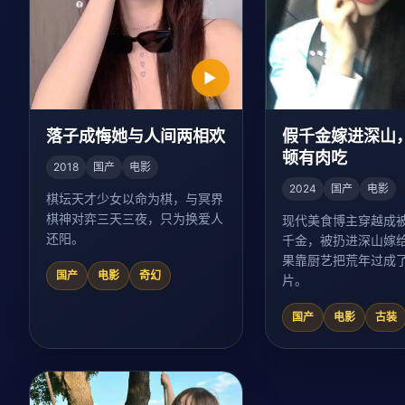
▶
落子成悔她与人间两相欢
假千金嫁进深山
顿有肉吃
2018
国产
电影
2024
国产
电影
棋坛天才少女以命为棋，与冥界
棋神对弈三天三夜，只为换爱人
现代美食博主穿越成
还阳。
千金，被扔进深山嫁
果靠厨艺把荒年过成
国产
电影
奇幻
片。
国产
电影
古装