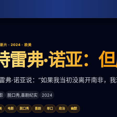
片 · 2024 · 欧美
特雷弗·诺亚：
雷弗·诺亚说：“如果我当初没离开南非，我
影
脱口秀,喜剧纪实
2024
美
电影
脱口秀
喜剧
单口
政治
幽默