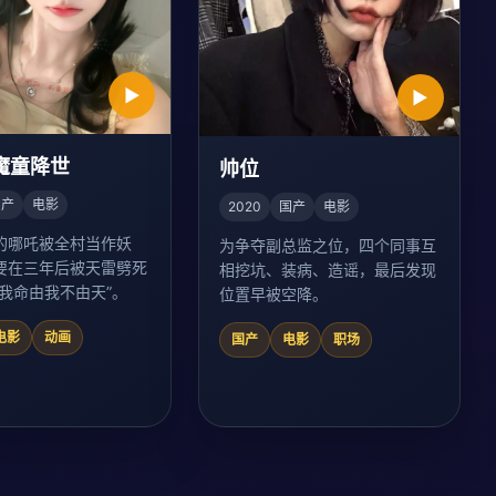
▶
▶
魔童降世
帅位
国产
电影
2020
国产
电影
的哪吒被全村当作妖
为争夺副总监之位，四个同事互
要在三年后被天雷劈死
相挖坑、装病、造谣，最后发现
“我命由我不由天”。
位置早被空降。
电影
动画
国产
电影
职场