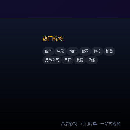
热门标签
国产
电影
动作
犯罪
翻拍
枪战
兄弟义气
日韩
爱情
治愈
高清影视 · 热门片单 · 一站式观影