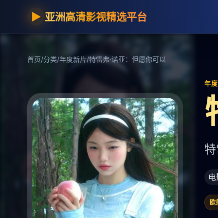
▶
亚洲高清影视精选平台
首页
/
分类
/
年度新片
/
特雷弗·诺亚：但愿你可以
年度新
特
电
欧