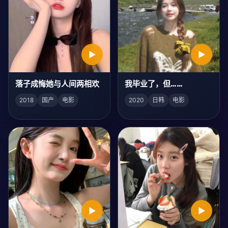
▶
▶
落子成悔她与人间两相欢
我毕业了，但……
2018
国产
电影
2020
日韩
电影
▶
▶