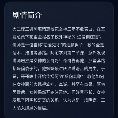
剧情简介
大二理工男阿宅暗恋校花女神三年不敢表白，在室
友怂恿下花重金报名了校外神秘的“追爱训练班”。
讲师是一位自称“恋爱鬼才”的油腻男子，教的全是
话术、推拉等套路。阿宅学到第二节课，意外发现
讲师居然是女神的亲哥哥！哥哥告诉他，那些套路
都是骗傻子的，他妹妹最讨厌油嘴滑舌的男生。于
是，哥哥暗中开始传授阿宅“反向套路”：教他如何
在女神面前表现得笨拙、真诚、甚至有点呆。阿宅
照做后，女神果然开始注意他。但好景不长，女神
发现了阿宅和哥哥的关系，认为这是一场阴谋，三
人陷入尴尬的僵局。