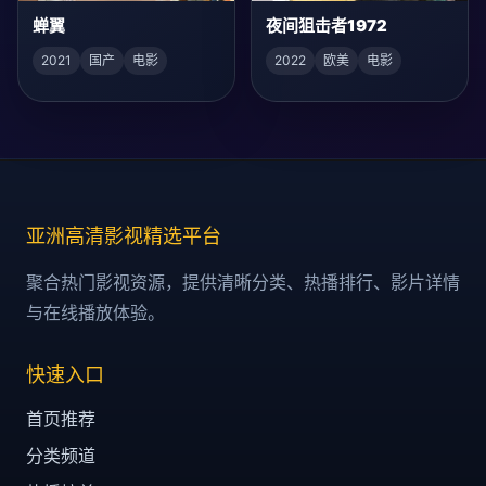
蝉翼
夜间狙击者1972
2021
国产
电影
2022
欧美
电影
亚洲高清影视精选平台
聚合热门影视资源，提供清晰分类、热播排行、影片详情
与在线播放体验。
快速入口
首页推荐
分类频道